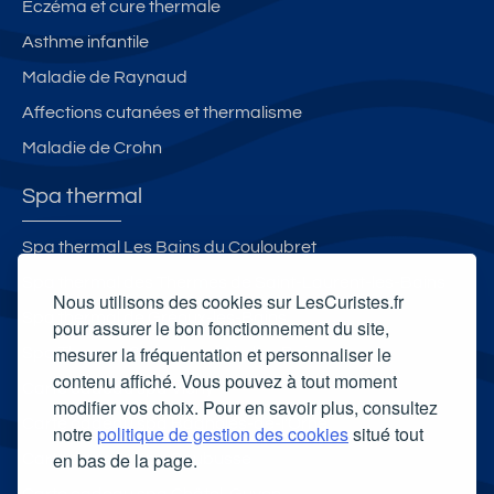
Eczéma et cure thermale
Asthme infantile
Maladie de Raynaud
Affections cutanées et thermalisme
Maladie de Crohn
Spa thermal
Spa thermal Les Bains du Couloubret
Spa thermal des Thermes de Saint-Laurent-les-Bains
Nous utilisons des cookies sur LesCuristes.fr
Spa thermal de Gréoux-les-Bains
pour assurer le bon fonctionnement du site,
mesurer la fréquentation et personnaliser le
Spa Thermal Chevalley d'Aix-les-Bains
contenu affiché. Vous pouvez à tout moment
Carte cadeau spa Vichy
modifier vos choix. Pour en savoir plus, consultez
Carte cadeau spa Bagnoles-de-l'Orne
notre
politique de gestion des cookies
situé tout
en bas de la page.
Carte cadeau spa Saubusse
Carte cadeau spa Châtel-Guyon