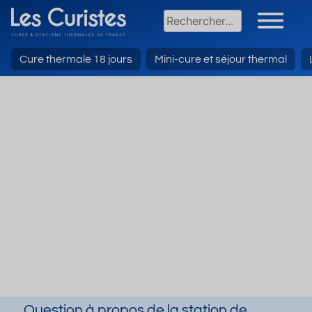
Cure thermale 18 jours
Mini-cure et séjour thermal
Question à propos de la station de