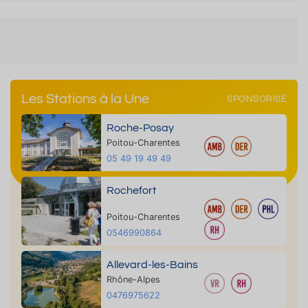
Les Stations à la Une
SPONSORISÉ
Roche-Posay
Poitou-Charentes
05 49 19 49 49
Rochefort
Poitou-Charentes
0546990864
Allevard-les-Bains
Rhône-Alpes
0476975622