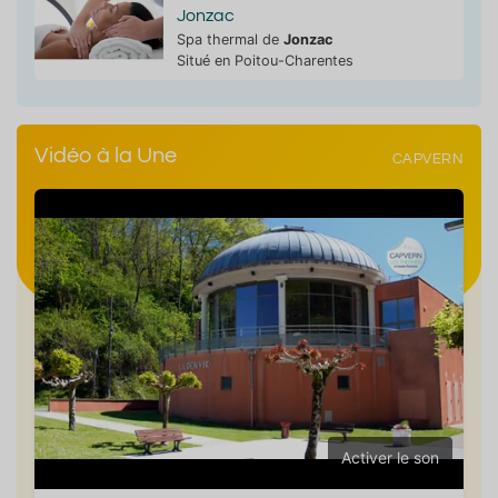
Jonzac
Spa thermal de
Jonzac
Situé en Poitou-Charentes
Vidéo à la Une
CAPVERN
Activer le son