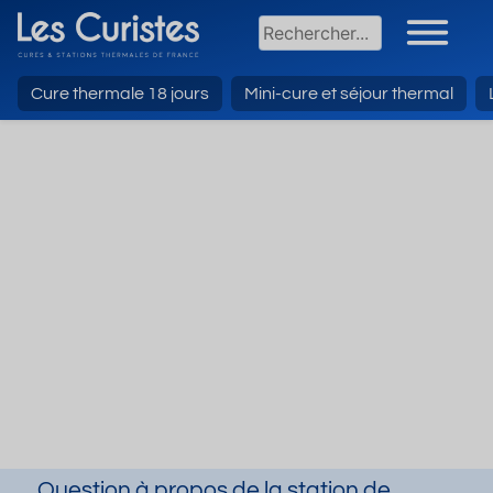
Cure thermale 18 jours
Mini-cure et séjour thermal
Question à propos de la station de