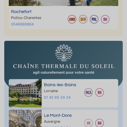
Rochefort
Poitou-Charentes
0546990864
Bains-les-Bains
Lorraine
01 42 65 24 24
Le Mont-Dore
Auvergne