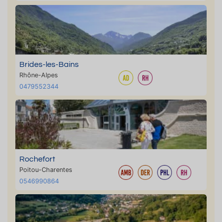
Brides-les-Bains
Rhône-Alpes
0479552344
Rochefort
Poitou-Charentes
0546990864