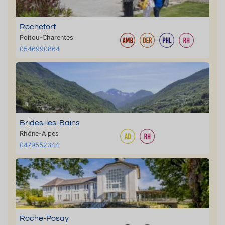
Rochefort
Poitou-Charentes
0546990864
Brides-les-Bains
Rhône-Alpes
0479552344
Roche-Posay