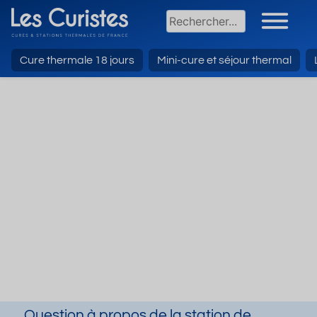
Cure thermale 18 jours
Mini-cure et séjour thermal
Question à propos de la station de