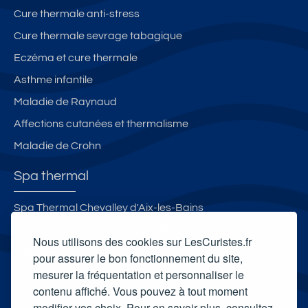
Cure thermale anti-stress
Cure thermale sevrage tabagique
Eczéma et cure thermale
Asthme infantile
Maladie de Raynaud
Affections cutanées et thermalisme
Maladie de Crohn
Spa thermal
Spa Thermal Chevalley d'Aix-les-Bains
Spa thermal Les Bains du Rocher
Nous utilisons des cookies sur LesCuristes.fr
Vittel Spa
pour assurer le bon fonctionnement du site,
mesurer la fréquentation et personnaliser le
La Parenthèse Obalia Institut
contenu affiché. Vous pouvez à tout moment
Carte cadeau spa Vichy
modifier vos choix. Pour en savoir plus, consultez