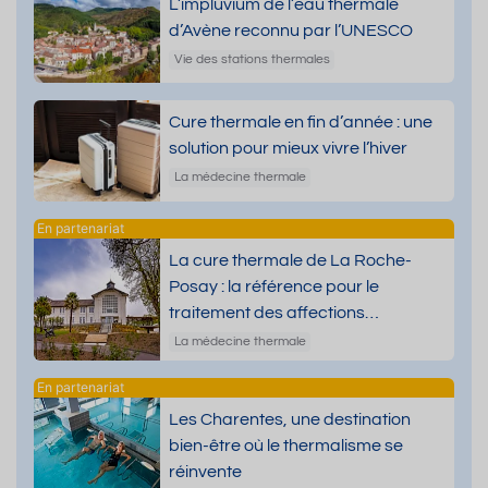
L’impluvium de l’eau thermale
d’Avène reconnu par l’UNESCO
Vie des stations thermales
Cure thermale en fin d’année : une
solution pour mieux vivre l’hiver
La médecine thermale
La cure thermale de La Roche-
Posay : la référence pour le
traitement des affections
dermatologiques
La médecine thermale
Les Charentes, une destination
bien-être où le thermalisme se
réinvente