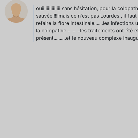
ouiiiiiiiiiiiiiii sans hésitation, pour la colopat
sauvée!!!!!mais ce n'est pas Lourdes , il fau
refaire la flore intestinale.......les infectio
la colopathie ..........les traitements ont ét
présent..........et le nouveau complexe inaugur