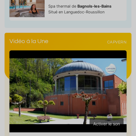
Spa thermal de
Bagnols-les-Bains
Situé en Languedoc-Roussillon
Vidéo à la Une
CAPVERN
Activer le son