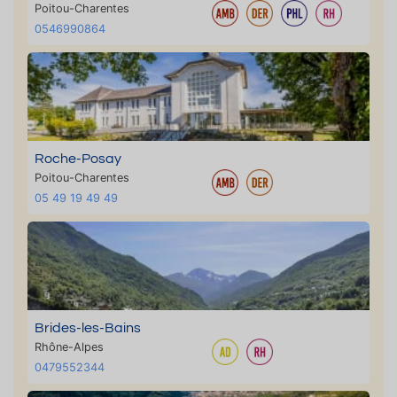
Poitou-Charentes
0546990864
Roche-Posay
Poitou-Charentes
05 49 19 49 49
Brides-les-Bains
Rhône-Alpes
0479552344