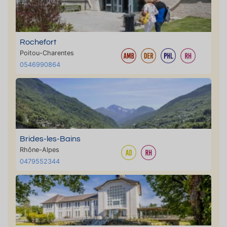
Rochefort
Poitou-Charentes
0546990864
Brides-les-Bains
Rhône-Alpes
0479552344