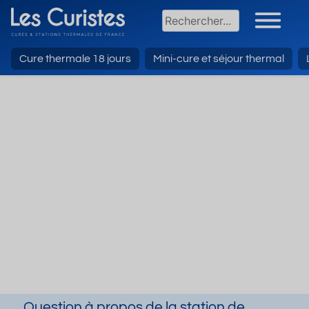
Cure thermale 18 jours
Mini-cure et séjour thermal
Question à propos de la station de