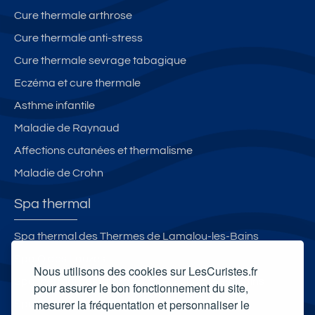
Cure thermale arthrose
Cure thermale anti-stress
Cure thermale sevrage tabagique
Eczéma et cure thermale
Asthme infantile
Maladie de Raynaud
Affections cutanées et thermalisme
Maladie de Crohn
Spa thermal
Spa thermal des Thermes de Lamalou-les-Bains
Spa O des Lauzes
Nous utilisons des cookies sur LesCuristes.fr
Spa thermal des Thermes de Préchacq-les-Bains
pour assurer le bon fonctionnement du site,
mesurer la fréquentation et personnaliser le
Spa thermal Sensoria Rio