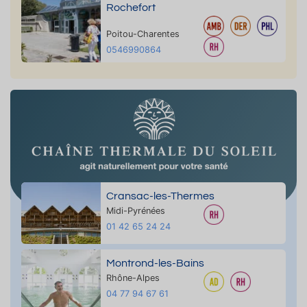
Rochefort
Poitou-Charentes
0546990864
Cransac-les-Thermes
Midi-Pyrénées
01 42 65 24 24
Montrond-les-Bains
Rhône-Alpes
04 77 94 67 61