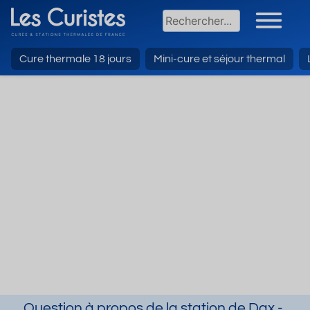
Cure thermale 18 jours
Mini-cure et séjour thermal
Question à propos de la station de Dax -