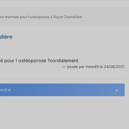
re thermale pour l'ostéoporose à Royat Chamalière
lière
dé pour l ostéoporose ?cordialement
posée par
irene45
le 24/06/2021
ndre