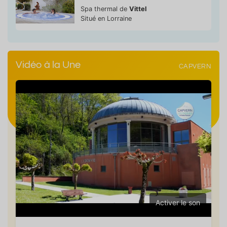
Spa thermal de
Vittel
Situé en Lorraine
Vidéo à la Une
CAPVERN
Activer le son