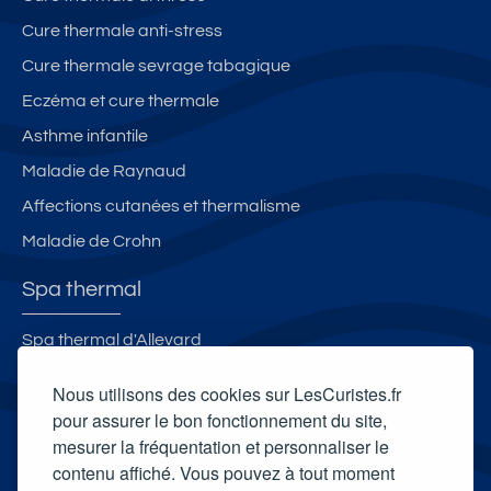
Cure thermale anti-stress
Cure thermale sevrage tabagique
Eczéma et cure thermale
Asthme infantile
Maladie de Raynaud
Affections cutanées et thermalisme
Maladie de Crohn
Spa thermal
Spa thermal d'Allevard
Spa Thermal Aquensis
Nous utilisons des cookies sur LesCuristes.fr
Grand Spa thermal
pour assurer le bon fonctionnement du site,
mesurer la fréquentation et personnaliser le
Spa thermal Aiga Resort
contenu affiché. Vous pouvez à tout moment
Carte cadeau spa Vichy