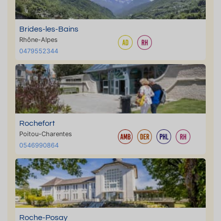
Brides-les-Bains
Rhône-Alpes
0479552344
Rochefort
Poitou-Charentes
0546990864
Roche-Posay