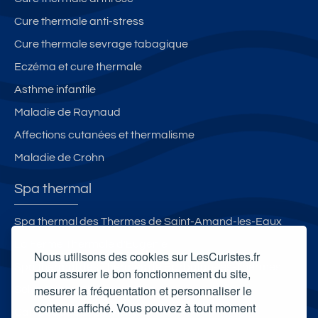
Cure thermale anti-stress
Cure thermale sevrage tabagique
Eczéma et cure thermale
Asthme infantile
Maladie de Raynaud
Affections cutanées et thermalisme
Maladie de Crohn
Spa thermal
Spa thermal des Thermes de Saint-Amand-les-Eaux
La Ferme Thermale d'Eugénie
Nous utilisons des cookies sur LesCuristes.fr
Spa thermal des Thermes de Barbotan-les-Thermes
pour assurer le bon fonctionnement du site,
mesurer la fréquentation et personnaliser le
Selya Resort Thermal & Spa
contenu affiché. Vous pouvez à tout moment
Carte cadeau spa Vichy