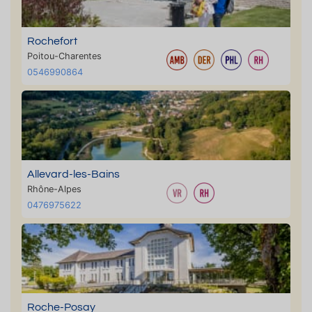
Rochefort
Poitou-Charentes
0546990864
Allevard-les-Bains
Rhône-Alpes
0476975622
Roche-Posay