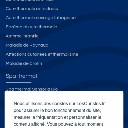
Cure thermale anti-stress
Cure thermale sevrage tabagique
Eczéma et cure thermale
Asthme infantile
Maladie de Raynaud
Affections cutanées et thermalisme
Maladie de Crohn
Spa thermal
Spa thermal Sensoria Rio
Spa thermal des Thermes de Vernet-les-Bains
Nous utilisons des cookies sur LesCuristes.fr
Espace Bien-Être et Spa Les Fumades
pour assurer le bon fonctionnement du site,
mesurer la fréquentation et personnaliser le
Spa thermal des Thermes de Molitg-les-Bains
contenu affiché. Vous pouvez à tout moment
Carte cadeau spa Vichy