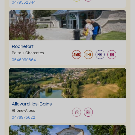
0479552344
Rochefort
Poitou-Charentes
0546990864
Allevard-les-Bains
Rhône-Alpes
0476975622