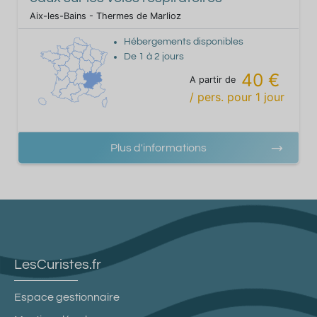
Aix-les-Bains - Thermes de Marlioz
Hébergements disponibles
De
1
à
2
jours
40 €
A partir de
/ pers.
pour
1
jour
Plus d'informations
LesCuristes.fr
Espace gestionnaire