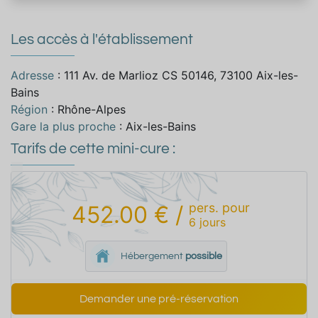
Les accès à l'établissement
Adresse
: 111 Av. de Marlioz CS 50146, 73100 Aix-les-
Bains
Région
: Rhône-Alpes
Gare la plus proche
: Aix-les-Bains
Tarifs de cette mini-cure :
pers.
pour
452.00 €
/
6
jours
Hébergement
possible
Demander une pré-réservation