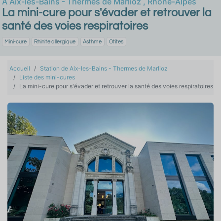
À
Aix-les-Bains - Thermes de Marlioz
,
Rhône-Alpes
La mini-cure pour s'évader et retrouver la
santé des voies respiratoires
Mini-cure
Rhinite allergique
Asthme
Otites
Accueil
Station de Aix-les-Bains - Thermes de Marlioz
Liste des mini-cures
La mini-cure pour s'évader et retrouver la santé des voies respiratoires