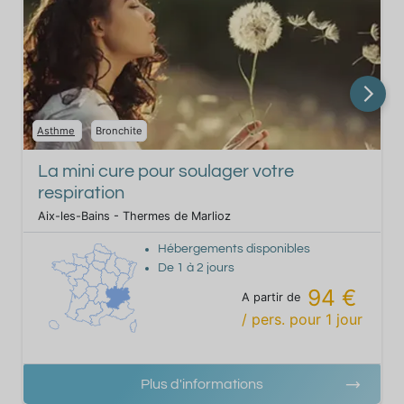
Asthme
Bronchite
La mini cure pour soulager votre
respiration
Aix-les-Bains - Thermes de Marlioz
Hébergements disponibles
De
1
à
2
jours
94 €
A partir de
/ pers.
pour
1
jour
Plus d'informations