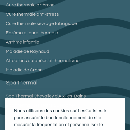
Cure thermale arthrose
Cure thermale anti-stress
Cure thermale sevrage tabagique
Eczéma et cure thermale
Asthme infantile
Maladie de Raynaud
Affections cutanées et thermalisme
Maladie de Crohn
Spa thermal
Spa Thermal Chevalley d'Aix-les-Bains
Spa thermal Les Bains du Rocher
Nous utilisons des cookies sur LesCuristes.fr
Vittel Spa
pour assurer le bon fonctionnement du site,
mesurer la fréquentation et personnaliser le
La Parenthèse Obalia Institut