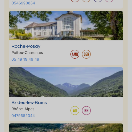
0546990864
Roche-Posay
Poitou-Charentes
05 49 19 49 49
Brides-les-Bains
Rhône-Alpes
0479552344