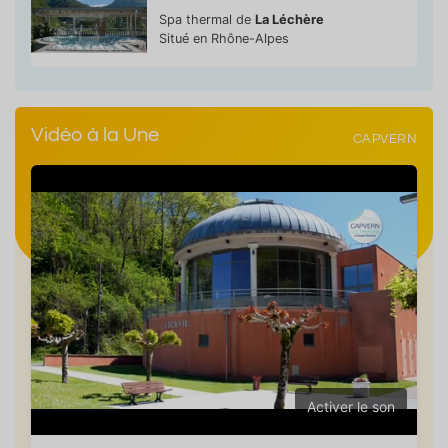
Spa thermal de
La Léchère
Situé en Rhône-Alpes
Vidéo à la Une
CAPVERN
Activer le son