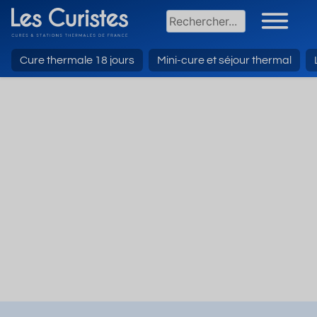
Cure thermale 18 jours
Mini-cure et séjour thermal