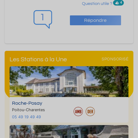
4
Question utile ?
1
Répondre
Les Stations à la Une
SPONSORISÉ
Roche-Posay
Poitou-Charentes
05 49 19 49 49