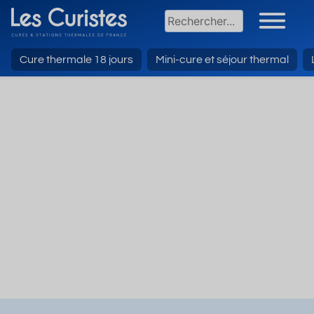
Cure thermale 18 jours
Mini-cure et séjour thermal