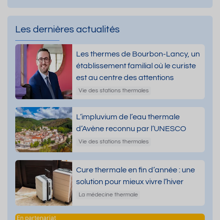
Les dernières actualités
Les thermes de Bourbon-Lancy, un
établissement familial où le curiste
est au centre des attentions
Vie des stations thermales
L’impluvium de l’eau thermale
d’Avène reconnu par l’UNESCO
Vie des stations thermales
Cure thermale en fin d’année : une
solution pour mieux vivre l’hiver
La médecine thermale