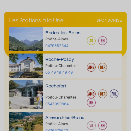
Les Stations à la Une
SPONSORISÉ
Brides-les-Bains
Rhône-Alpes
0479552344
Roche-Posay
Poitou-Charentes
05 49 19 49 49
Rochefort
Poitou-Charentes
0546990864
Allevard-les-Bains
Rhône-Alpes
0476975622