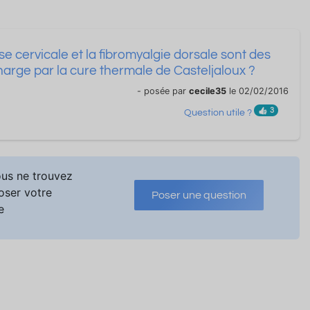
se cervicale et la fibromyalgie dorsale sont des
harge par la cure thermale de Casteljaloux ?
- posée par
cecile35
le 02/02/2016
3
Question utile ?
ous ne trouvez
poser votre
Poser une question
e