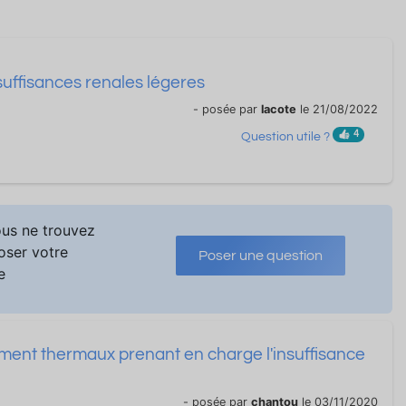
insuffisances renales légeres
- posée par
lacote
le 21/08/2022
4
Question utile ?
ous ne trouvez
poser votre
Poser une question
e
ement thermaux prenant en charge l'insuffisance
- posée par
chantou
le 03/11/2020