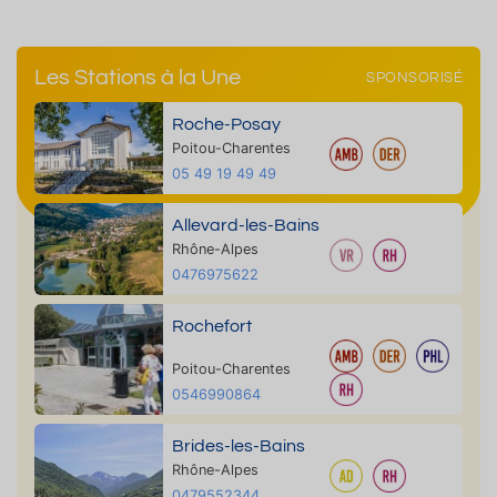
Les Stations à la Une
SPONSORISÉ
Roche-Posay
Poitou-Charentes
05 49 19 49 49
Allevard-les-Bains
Rhône-Alpes
0476975622
Rochefort
Poitou-Charentes
0546990864
Brides-les-Bains
Rhône-Alpes
0479552344