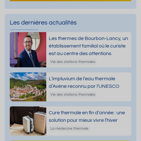
Les dernières actualités
Les thermes de Bourbon-Lancy, un
établissement familial où le curiste
est au centre des attentions
Vie des stations thermales
L’impluvium de l’eau thermale
d’Avène reconnu par l’UNESCO
Vie des stations thermales
Cure thermale en fin d’année : une
solution pour mieux vivre l’hiver
La médecine thermale