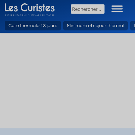
Cure thermale 18 jours
Mini-cure et séjour thermal