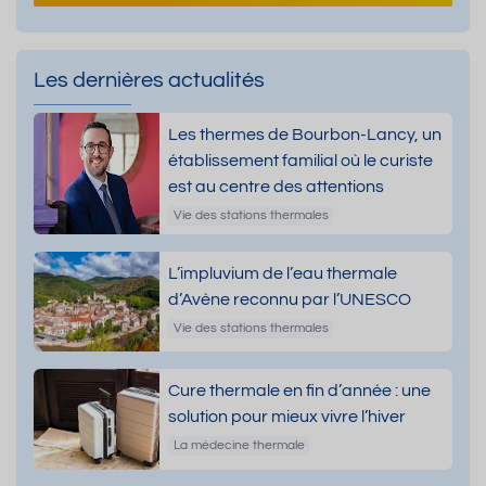
Les dernières actualités
Les thermes de Bourbon-Lancy, un
établissement familial où le curiste
est au centre des attentions
Vie des stations thermales
L’impluvium de l’eau thermale
d’Avène reconnu par l’UNESCO
Vie des stations thermales
Cure thermale en fin d’année : une
solution pour mieux vivre l’hiver
La médecine thermale