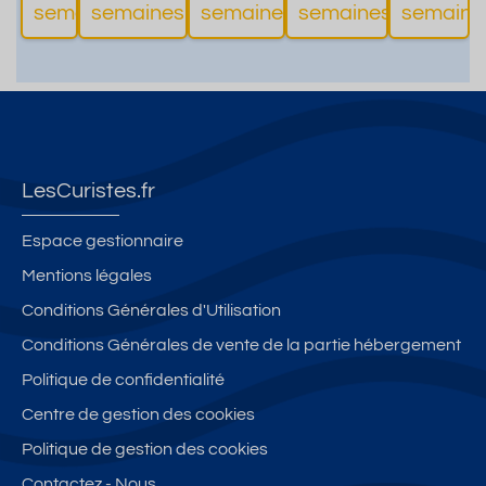
.50 m
I.Parkin
Ascens
la
semaines
semaines
semaines
semaines
semaine
d'informations
d'informations
d'informations
d'informati
des
g.Conf
eur +
cure
thermes
ort
Parking
150M
LesCuristes.fr
Espace gestionnaire
Mentions légales
Conditions Générales d'Utilisation
Conditions Générales de vente de la partie hébergement
Politique de confidentialité
Centre de gestion des cookies
Politique de gestion des cookies
Contactez - Nous