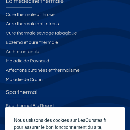
La médecine thermale
Cure thermale arthrose
Cure thermale anti-stress
Cure thermale sevrage tabagique
Eczéma et cure thermale
Asthme infantile
Maladie de Raynaud
Affections cutanées et thermalisme
Maladie de Crohn
Spa thermal
Spa thermal B’o Resort
Spa thermal des Thermes de Saubusse
Nous utilisons des cookies sur LesCuristes.fr
Spa thermal d'Uriage
pour assurer le bon fonctionnement du site,