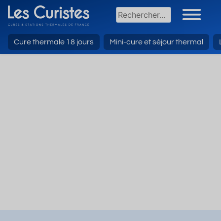
Cure thermale 18 jours
Mini-cure et séjour thermal