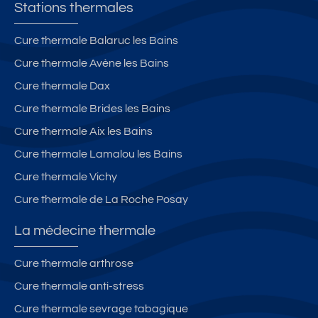
a
er
er
e
Stations thermales
ti
si
m
1
o
bl
e
5
Cure thermale Balaruc les Bains
n.
e.
s-
0
Cure thermale Avène les Bains
C
W
a
M
h
IF
v
Cure thermale Dax
a
I.
e
Cure thermale Brides les Bains
m
P
c
Cure thermale Aix les Bains
b
a
A
re
rk
s
Cure thermale Lamalou les Bains
s
in
c
Cure thermale Vichy
é
g.
e
Cure thermale de La Roche Posay
p
C
n
a
o
s
La médecine thermale
ré
nf
e
e.
or
ur
Cure thermale arthrose
5
t
+
Cure thermale anti-stress
0
P
m
a
Cure thermale sevrage tabagique