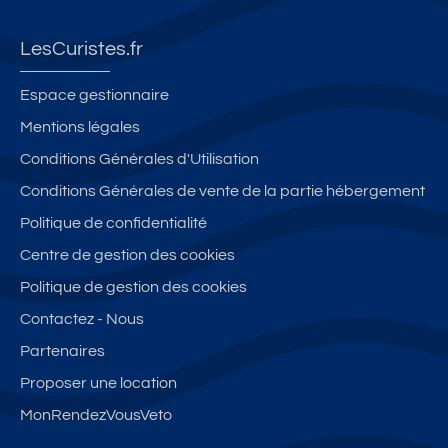
o
o.
cl
rk
S
S
a
in
LesCuristes.fr
U
U
s
g
D.
D,
s
P
Espace gestionnaire
P
s
é
ri
Mentions légales
a
u
2
v
Conditions Générales d'Utilisation
rk
p
**
é
in
er
-
-
Conditions Générales de vente de la partie hébergement
g.
b
à
P
Politique de confidentialité
W
e
9
ro
Centre de gestion des cookies
IF
v
0
c
I
u
0
h
Politique de gestion des cookies
.C
e.
m
e
Contactez - Nous
li
Cl
d
d
Partenaires
m
i
e
e
a
m
s
la
Proposer une location
ti
ré
T
c
MonRendezVousVeto
s
v
h
ur