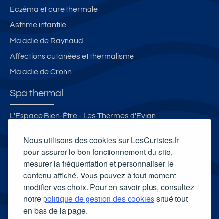
d
rk
Eczéma et cure thermale
e
in
Asthme infantile
s
g
th
Maladie de Raynaud
er
Affections cutanées et thermalisme
m
Maladie de Crohn
e
s
Spa thermal
L'Espace Bien-Être - Les Thermes d'Evian
Spa thermal L'Edenvik
Nous utilisons des cookies sur LesCuristes.fr
Spa thermal Les Bains d'Evahona
pour assurer le bon fonctionnement du site,
mesurer la fréquentation et personnaliser le
Spa thermal des Thermes du Mont-Dore
contenu affiché. Vous pouvez à tout moment
Carte cadeau spa Vichy
modifier vos choix. Pour en savoir plus, consultez
Carte cadeau spa Bagnoles-de-l'Orne
notre
politique de gestion des cookies
situé tout
en bas de la page.
Carte cadeau spa Saubusse