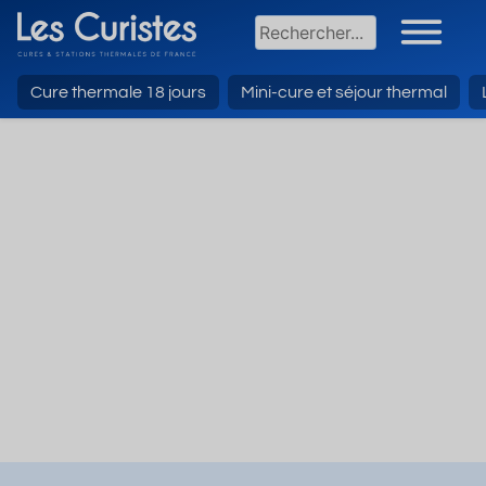
Cure thermale 18 jours
Mini-cure et séjour thermal