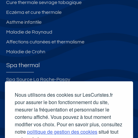
Cure thermale sevrage tabagique
Eczéma et cure thermale
Asthme infantile
Maladie de Raynaud
Affections cutanées et thermalisme
Maladie de Crohn
Spa thermal
Spa Source La Roche-Posay
Spa Aqua Calida
Nous utilisons des cookies sur LesCuristes.fr
Spa thermal des Thermes de Luxeuil-les-Bains
pour assurer le bon fonctionnement du site,
mesurer la fréquentation et personnaliser le
Spa thermal de Borda
contenu affiché. Vous pouvez à tout moment
Carte cadeau spa Vichy
modifier vos choix. Pour en savoir plus, consultez
Carte cadeau spa Bagnoles-de-l'Orne
notre
politique de gestion des cookies
situé tout