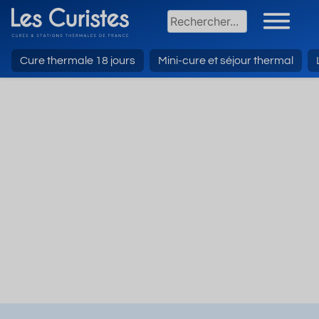
Cure thermale 18 jours
Mini-cure et séjour thermal