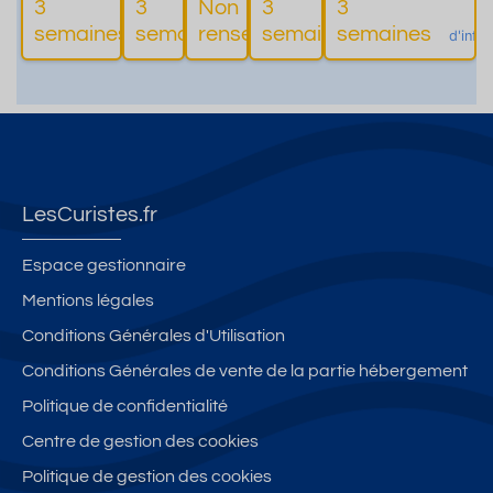
3
3
Non
3
3
Plus
Plus
Plus
Plus
Therm
s
semaines
semaines
renseigné
semaines
semaines
d'informations
d'informations
d'informations
d'informations
d'info
es
LesCuristes.fr
Espace gestionnaire
Mentions légales
Conditions Générales d'Utilisation
Conditions Générales de vente de la partie hébergement
Politique de confidentialité
Centre de gestion des cookies
Politique de gestion des cookies