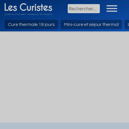
Cure thermale 18 jours
Mini-cure et séjour thermal