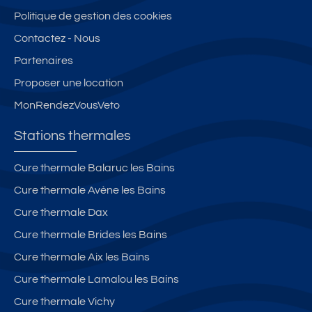
e
s
n
al
M
Politique de gestion des cookies
th
n
m
E
Contactez - Nous
er
e
e
S
Partenaires
m
m
et
e
e
c
Proposer une location
s
nt
o
MonRendezVousVeto
–
s
nf
id
ur
or
Stations thermales
é
la
t
al
p
a
Cure thermale Balaruc les Bains
c
ro
bl
Cure thermale Avène les Bains
ur
p
e,
is
ri
à
Cure thermale Dax
te
ét
d
Cure thermale Brides les Bains
s
é
e
Cure thermale Aix les Bains
à
u
G
x
Cure thermale Lamalou les Bains
ré
p
Cure thermale Vichy