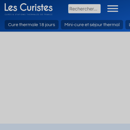
Cure thermale 18 jours
Mini-cure et séjour thermal