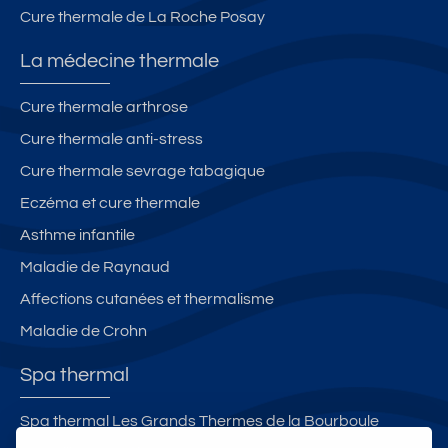
o
a
Cure thermale de La Roche Posay
u
s
x-
d
La médecine thermale
le
e
s-
s
Cure thermale arthrose
B
T
Cure thermale anti-stress
ai
h
n
er
Cure thermale sevrage tabagique
s
m
Eczéma et cure thermale
e
Asthme infantile
s
Maladie de Raynaud
Affections cutanées et thermalisme
Maladie de Crohn
Spa thermal
Spa thermal Les Grands Thermes de la Bourboule