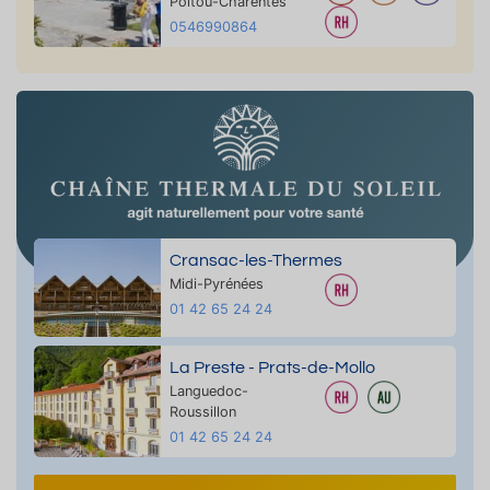
Poitou-Charentes
0546990864
Cransac-les-Thermes
Midi-Pyrénées
01 42 65 24 24
La Preste - Prats-de-Mollo
Languedoc-
Roussillon
01 42 65 24 24