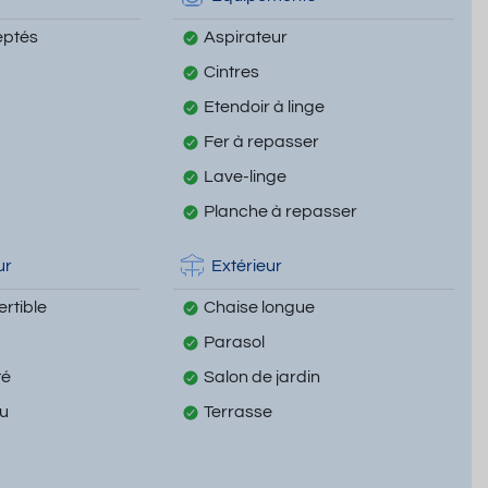
eptés
Aspirateur
Cintres
Etendoir à linge
Fer à repasser
Lave-linge
Planche à repasser
ur
Extérieur
rtible
Chaise longue
Parasol
té
Salon de jardin
u
Terrasse