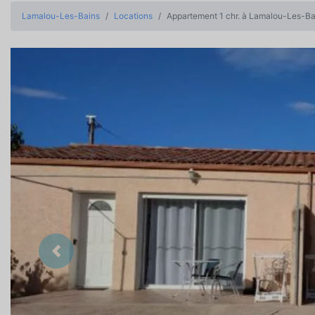
Lamalou-Les-Bains
Locations
Appartement 1 chr. à Lamalou-Les-Ba
Précedent