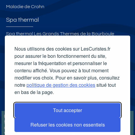
Maladie de Crohn
Spa thermal
Spa thermal Les Grands Thermes de la Bourboule
Spa thermal Les Bains de Casteljaloux
Nous utilisons des cookies sur LesCuristes.fr
Spa thermal Les Bains d'Evahona
pour assurer le bon fonctionnement du site,
mesurer la fréquentation et personnaliser le
Spa thermal Salinea Spa
contenu affiché. Vous pouvez à tout moment
Carte cadeau spa Vichy
modifier vos choix. Pour en savoir plus, consultez
Carte cadeau spa Bagnoles-de-l'Orne
notre
politique de gestion des cookies
situé tout
en bas de la page.
Carte cadeau spa Saubusse
Carte cadeau spa Châtel-Guyon
Tout accepter
LesCuristes.fr participe et est conforme à l'ensemble des
Spécifications et Politiques du Transparency & Consent Framework
Refuser les cookies non essentiels
de l'IAB Europe et utilise la Consent Management Platform n°92.
Vous pouvez modifier vos choix à tout moment en
cliquant ici
.