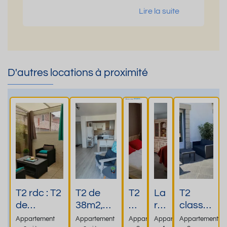
Lire la suite
D'autres locations à proximité
T2 rdc : T2
T2 de
T2
La
T2
de
38m2,
45
ré
classé
50m2,200
lits en 80
m
sid
s 3 *,
Appartement
Appartement
Appartement
Appartement
Appartement