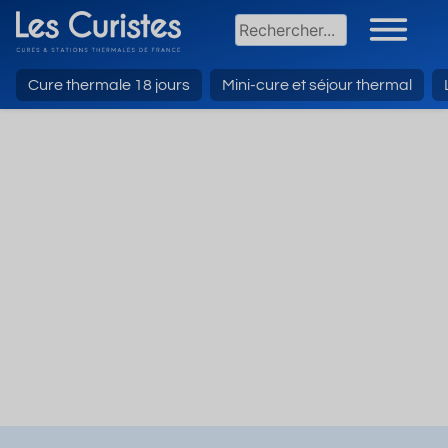
Cure thermale 18 jours
Mini-cure et séjour thermal