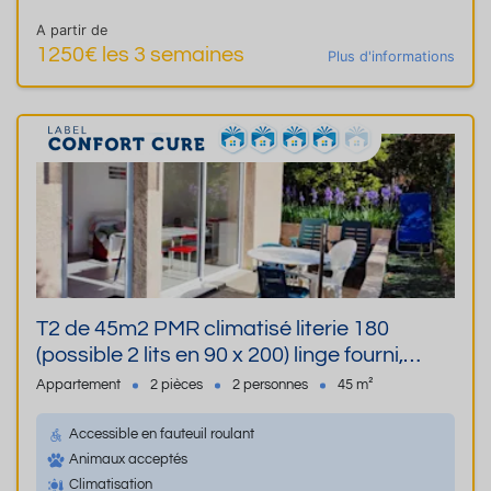
A partir de
1250€ les 3 semaines
Plus d'informations
T2 de 45m2 PMR climatisé literie 180
(possible 2 lits en 90 x 200) linge fourni,
terrasse jardin parking chien admis, très
Appartement
2 pièces
2 personnes
45 m²
calme
Accessible en fauteuil roulant
Animaux acceptés
Climatisation