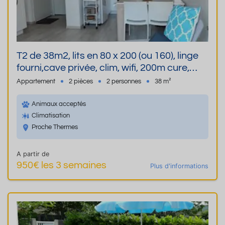
T2 de 38m2, lits en 80 x 200 (ou 160), linge
fourni,cave privée, clim, wifi, 200m cure,
chien admis, 2 balcons, parking
Appartement
2 pièces
2 personnes
38 m²
Animaux acceptés
Climatisation
Proche Thermes
A partir de
950€ les 3 semaines
Plus d'informations