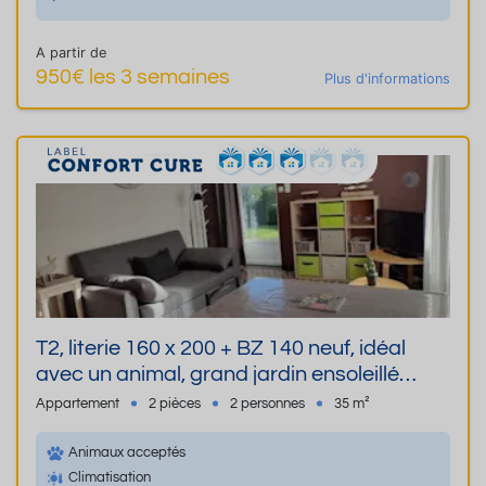
A partir de
950€ les 3 semaines
Plus d'informations
T2, literie 160 x 200 + BZ 140 neuf, idéal
avec un animal, grand jardin ensoleillé
clôturé et ombragé, possible ranger vélos,
Appartement
2 pièces
2 personnes
35 m²
climatisation,wifi
Animaux acceptés
Climatisation