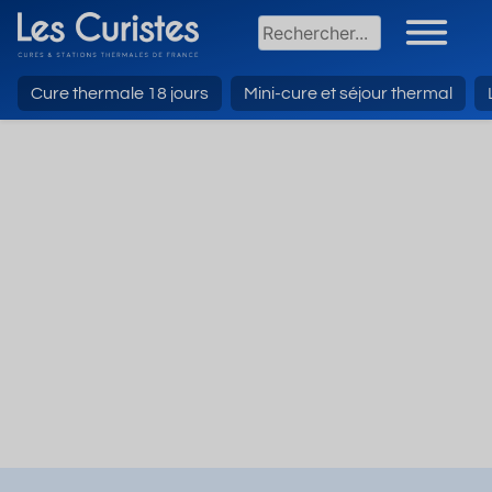
Cure thermale 18 jours
Mini-cure et séjour thermal