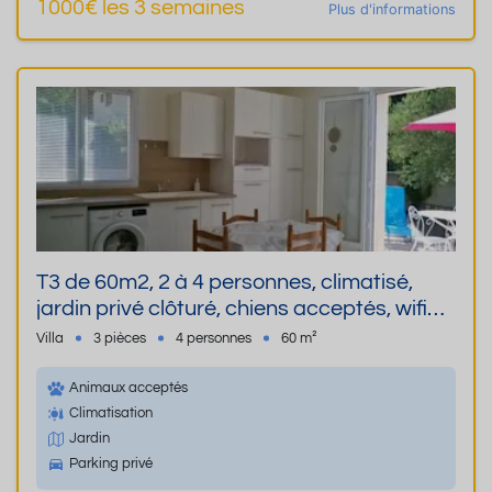
1000€ les 3 semaines
Plus d'informations
T3 de 60m2, 2 à 4 personnes, climatisé,
jardin privé clôturé, chiens acceptés, wifi
gratuit, parking privé
Villa
3 pièces
4 personnes
60 m²
Animaux acceptés
Climatisation
Jardin
Parking privé