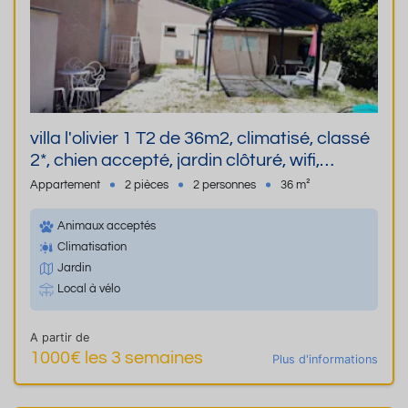
villa l'olivier 1 T2 de 36m2, climatisé, classé
2*, chien accepté, jardin clôturé, wifi,
parking privé avec abri voiture et local
Appartement
2 pièces
2 personnes
36 m²
vélos.
Animaux acceptés
Climatisation
Jardin
Local à vélo
A partir de
1000€ les 3 semaines
Plus d'informations