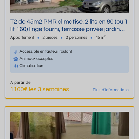
T2 de 45m2 PMR climatisé, 2 lits en 80 (ou 1
lit 160) linge fourni, terrasse privée jardin
parking wifi chien accepté
Appartement
2 pièces
2 personnes
45 m²
Accessible en fauteuil roulant
Animaux acceptés
Climatisation
A partir de
1100€ les 3 semaines
Plus d'informations