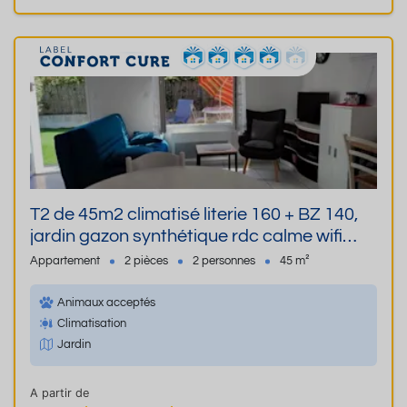
T2 de 45m2 climatisé literie 160 + BZ 140,
jardin gazon synthétique rdc calme wifi
ambiance vacances, animaux admis,
Appartement
2 pièces
2 personnes
45 m²
parking devant
Animaux acceptés
Climatisation
Jardin
A partir de