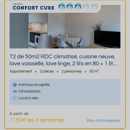
T2 de 50m2 RDC climatisé, cuisine neuve,
lave vaisselle, lave linge, 2 lits en 80 + 1 lit
140, BZ 140, cave privée jardin avec
Appartement
2 pièces
2 personnes
50 m²
parking animal admis
Animaux acceptés
Climatisation
Local à vélo
A partir de
1150€ les 3 semaines
Plus d'informations