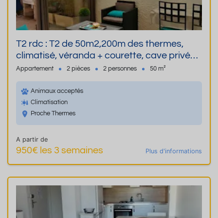
T2 rdc : T2 de 50m2,200m des thermes,
climatisé, véranda + courette, cave privée,
literie 2x80 ou 160, linge fourni, ensoleillé,
Appartement
2 pièces
2 personnes
50 m²
calme
Animaux acceptés
Climatisation
Proche Thermes
A partir de
950€ les 3 semaines
Plus d'informations