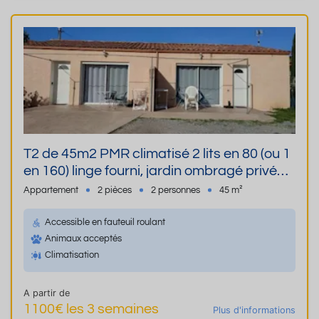
T2 de 45m2 PMR climatisé 2 lits en 80 (ou 1
en 160) linge fourni, jardin ombragé privé
chien admis parking privé, wifi, prêt linge
Appartement
2 pièces
2 personnes
45 m²
Accessible en fauteuil roulant
Animaux acceptés
Climatisation
A partir de
1100€ les 3 semaines
Plus d'informations