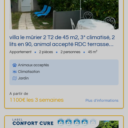
villa le mûrier 2 T2 de 45 m2, 3* climatisé, 2
lits en 90, animal accepté RDC terrasse
jardin et parking privés, wifi, linge fourni
Appartement
2 pièces
2 personnes
45 m²
gratuitement
Animaux acceptés
Climatisation
Jardin
A partir de
1100€ les 3 semaines
Plus d'informations