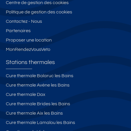
er
ar
Centre de gestion des cookies
d
m
nt
s
é
e
e
re
Politique de gestion des cookies
e,
s
s
S
Contactez - Nous
tr
le
e
al
è
Partenaires
s
n
in
s
B
pl
s
Proposer une location
lu
ai
ei
le
MonRendezVousVeto
m
n
n
s
in
s
c
th
Stations thermales
e
e
er
u
nt
m
Cure thermale Balaruc les Bains
x.
re
e
Cure thermale Avène les Bains
vil
s
le
et
Cure thermale Dax
.
B
Cure thermale Brides les Bains
ri
Cure thermale Aix les Bains
d
e
Cure thermale Lamalou les Bains
s