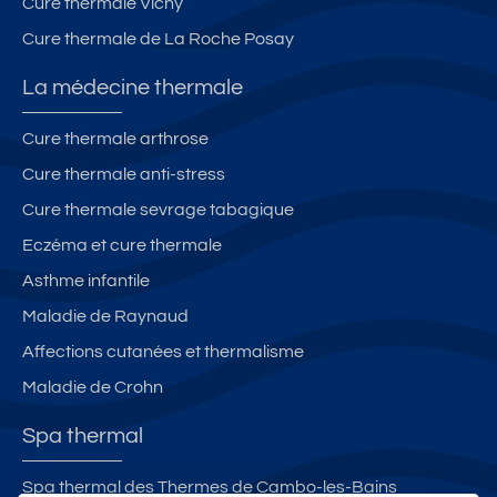
Cure thermale Vichy
le
Cure thermale de La Roche Posay
s
b
La médecine thermale
ai
n
Cure thermale arthrose
s
Cure thermale anti-stress
Cure thermale sevrage tabagique
Eczéma et cure thermale
Asthme infantile
Maladie de Raynaud
Affections cutanées et thermalisme
Maladie de Crohn
Spa thermal
Spa thermal des Thermes de Cambo-les-Bains