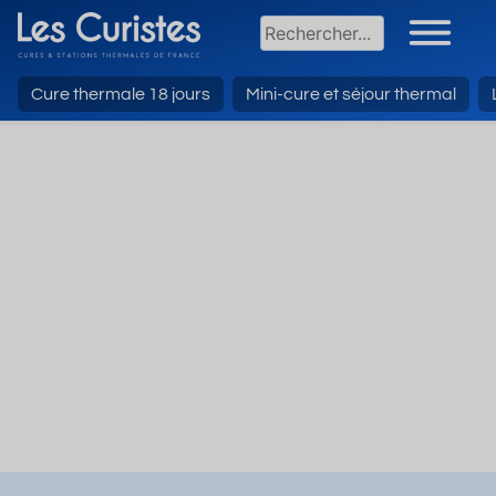
Cure thermale 18 jours
Mini-cure et séjour thermal