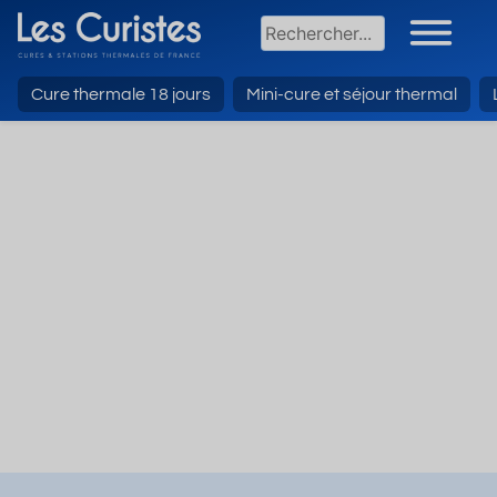
Cure thermale 18 jours
Mini-cure et séjour thermal