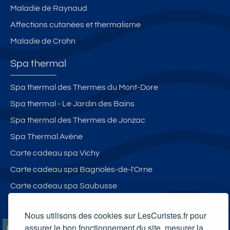
Maladie de Raynaud
Affections cutanées et thermalisme
Maladie de Crohn
Spa thermal
Spa thermal des Thermes du Mont-Dore
Spa thermal - Le Jardin des Bains
Spa thermal des Thermes de Jonzac
Spa Thermal Avène
Carte cadeau spa Vichy
Carte cadeau spa Bagnoles-de-l'Orne
Carte cadeau spa Saubusse
Carte cadeau spa Châtel-Guyon
Nous utilisons des cookies sur LesCuristes.fr pour
assurer le bon fonctionnement du site, mesurer la
LesCuristes.fr participe et est conforme à l'ensemble des