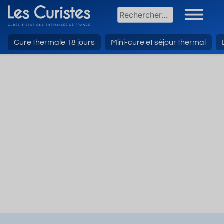
Cure thermale 18 jours
Mini-cure et séjour thermal