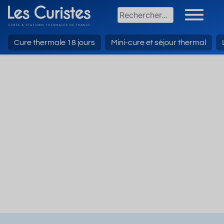
Cure thermale 18 jours
Mini-cure et séjour thermal