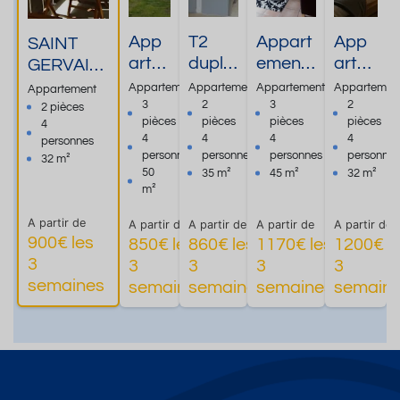
App
T2
Appart
App
SAINT
arte
duple
ement
arte
GERVAIS
ment
x à
dans
ment
LES
Appartement
Appartement
Appartement
Appartemen
Appartement
de
Saint-
résiden
coco
BAINS
3
2
3
2
2 pièces
pièces
pièces
pièces
pièces
4
50
Gerva
ce de
onin
app T2
4
4
4
4
personnes
m2
is Les
standin
g 3***
classé3*
personnes
personnes
personnes
personne
32 m²
pour
Bains
g
- 2
garage
50
35 m²
45 m²
32 m²
4
Le
.Locati
pièc
m²
balcon
pers
Fayet
on
es
proche
A partir de
A partir de
A partir de
A partir de
A partir de
onne
dans
classé
avec
centre 5
900€ les
850€ les
860€ les
1170€ les
1200€ l
s en
le
e
jardi
minutes
3
3
3
3
3
Plus
Plus
Plus
rez
parc
meublé
n
en voiture
semaines
semaines
semaines
semaines
semain
d'informations
d'informations
d'informations
d'informa
de
therm
de
priva
des
jardi
al
tourism
tif
thermes
n
e