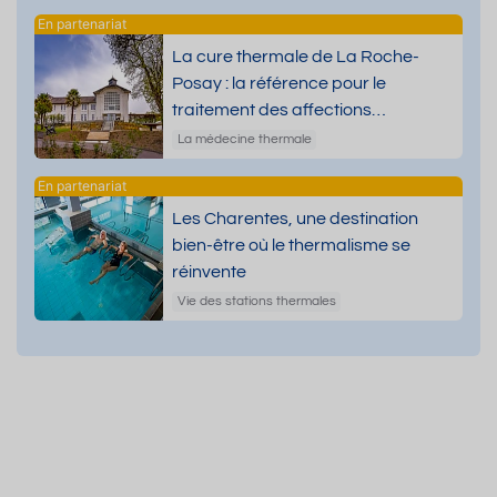
La cure thermale de La Roche-
Posay : la référence pour le
traitement des affections
dermatologiques
La médecine thermale
Les Charentes, une destination
bien-être où le thermalisme se
réinvente
n°2
Vie des stations thermales
é
/ Premium
(26 à 30 cm d'épaisseur)