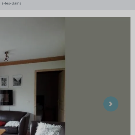
ais-les-Bains
Suivant