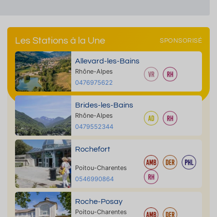
Les Stations à la Une
SPONSORISÉ
Allevard-les-Bains
Rhône-Alpes
0476975622
Brides-les-Bains
Rhône-Alpes
0479552344
Rochefort
Poitou-Charentes
0546990864
Roche-Posay
Poitou-Charentes