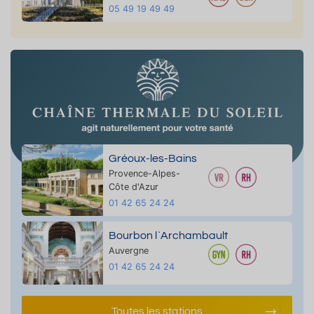
05 49 19 49 49
Gréoux-les-Bains
Provence-Alpes-
Côte d'Azur
01 42 65 24 24
Bourbon l`Archambault
Auvergne
01 42 65 24 24
Toutes les stations