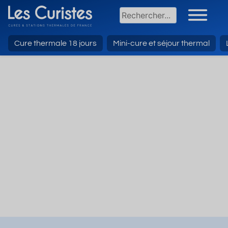
Cure thermale 18 jours
Mini-cure et séjour thermal