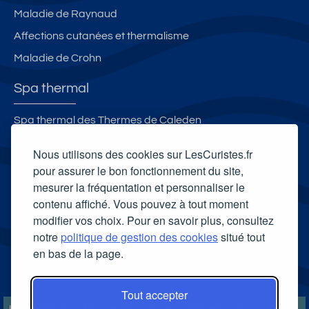
Maladie de Raynaud
Affections cutanées et thermalisme
Maladie de Crohn
Spa thermal
Spa thermal des Thermes de Caleden
Spa thermal Les Iléades
Nous utilisons des cookies sur LesCuristes.fr
Spa Thermal de Santenay
pour assurer le bon fonctionnement du site,
mesurer la fréquentation et personnaliser le
L'Espace Bien-Être - Les Thermes d'Evian
contenu affiché. Vous pouvez à tout moment
Carte cadeau spa Vichy
modifier vos choix. Pour en savoir plus, consultez
Carte cadeau spa Bagnoles-de-l'Orne
notre
politique de gestion des cookies
situé tout
en bas de la page.
Carte cadeau spa Saubusse
Carte cadeau spa Châtel-Guyon
Tout accepter
LesCuristes.fr participe et est conforme à l'ensemble des