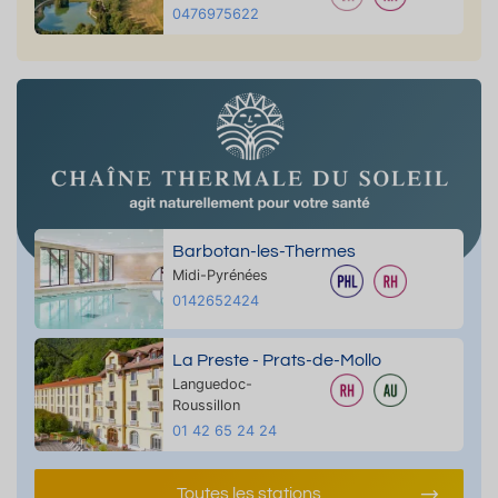
0476975622
Barbotan-les-Thermes
Midi-Pyrénées
0142652424
La Preste - Prats-de-Mollo
Languedoc-
Roussillon
01 42 65 24 24
Toutes les stations