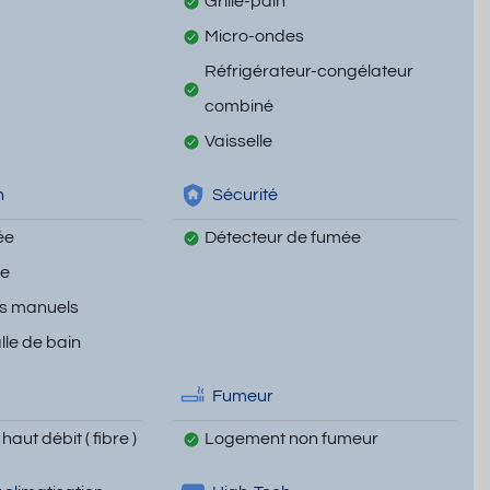
Grille-pain
Micro-ondes
Réfrigérateur-congélateur
combiné
Vaisselle
n
Sécurité
ée
Détecteur de fumée
te
ts manuels
lle de bain
Fumeur
haut débit ( fibre )
Logement non fumeur