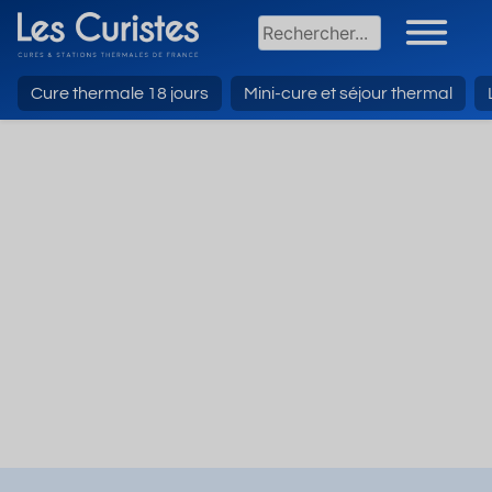
Cure thermale 18 jours
Mini-cure et séjour thermal