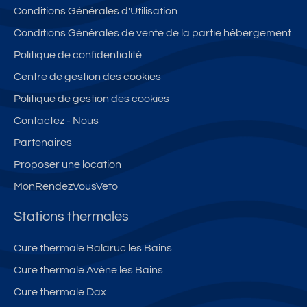
id
n
Conditions Générales d'Utilisation
re
é
s
s
Conditions Générales de vente de la partie hébergement
al
e
d
Politique de confidentialité
c
ur
e
ur
–
Centre de gestion des cookies
s
is
À
th
Politique de gestion des cookies
te
2
er
Contactez - Nous
s
p
m
et
a
Partenaires
e
vil
s
s
Proposer une location
lé
d
MonRendezVousVeto
gi
e
at
s
Stations thermales
ur
T
e
h
Cure thermale Balaruc les Bains
s
er
Cure thermale Avène les Bains
m
e
Cure thermale Dax