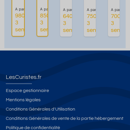
é
e
p
T
u
A partir de
A partir de
A partir de
A partir de
A partir de
2*
c
-
1,
P
980€ les
850€ les
640€ les
750€ les
700€ le
pr
b
St
3*
a
3
3
3
3
3
Plus
Plus
Plus
o
al
u
d
r
semaines
semaines
semaines
semaines
semain
d'informations
d'informations
d'informations
d'infor
c
c
di
e
c
h
o
o
2
s
e
n ,
to
7
t
d
W
ut
m
u
e
i-
é
²
d
s
Fi
q
à
io
th
et
ui
1
3
LesCuristes.fr
er
a
p
0
*
m
s
é
0
Espace gestionnaire
e
c
à
m
Mentions légales
s,
e
pr
èt
id
n
o
Conditions Générales d'Utilisation
re
é
s
xi
s
Conditions Générales de vente de la partie hébergement
al
e
m
d
Politique de confidentialité