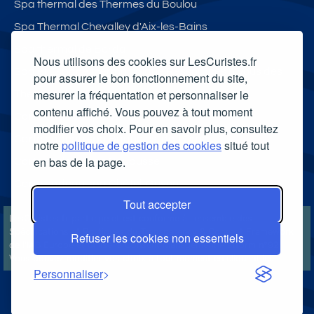
Spa thermal des Thermes du Boulou
Spa Thermal Chevalley d'Aix-les-Bains
Spa thermal de Borda
Nous utilisons des cookies sur LesCuristes.fr
Spa et Espace thermoludique Ressources & Vous des
pour assurer le bon fonctionnement du site,
mesurer la fréquentation et personnaliser le
Thermes de Luchon
contenu affiché. Vous pouvez à tout moment
Carte cadeau spa Vichy
modifier vos choix. Pour en savoir plus, consultez
Carte cadeau spa Bagnoles-de-l'Orne
notre
politique de gestion des cookies
situé tout
en bas de la page.
Carte cadeau spa Saubusse
Carte cadeau spa Châtel-Guyon
Tout accepter
LesCuristes.fr participe et est conforme à l'ensemble des
Spécifications et Politiques du Transparency & Consent Framework
Refuser les cookies non essentiels
de l'IAB Europe et utilise la Consent Management Platform n°92.
Vous pouvez modifier vos choix à tout moment en
cliquant ici
.
Personnaliser