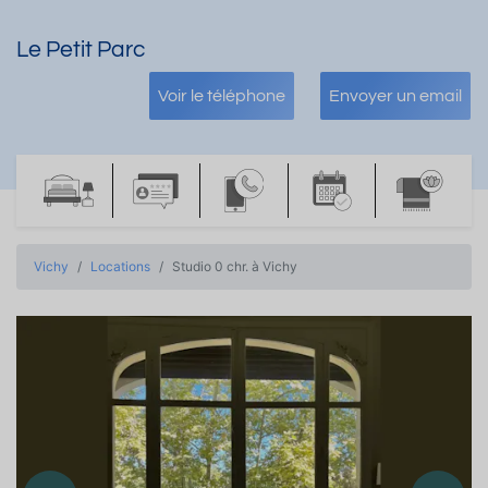
Le Petit Parc
Voir le téléphone
Envoyer un email
Vichy
Locations
Studio 0 chr. à Vichy