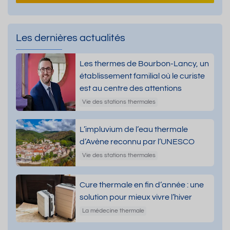
Les dernières actualités
Les thermes de Bourbon-Lancy, un
établissement familial où le curiste
est au centre des attentions
Vie des stations thermales
L’impluvium de l’eau thermale
d’Avène reconnu par l’UNESCO
Vie des stations thermales
Cure thermale en fin d’année : une
solution pour mieux vivre l’hiver
La médecine thermale