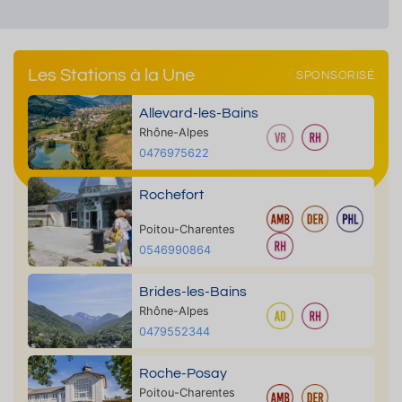
Les Stations à la Une
SPONSORISÉ
Allevard-les-Bains
Rhône-Alpes
0476975622
Rochefort
Poitou-Charentes
0546990864
Brides-les-Bains
Rhône-Alpes
0479552344
Roche-Posay
Poitou-Charentes