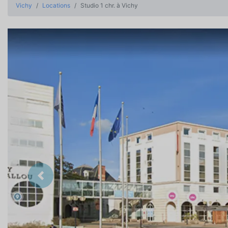
Vichy
Locations
Studio 1 chr. à Vichy
Précedent