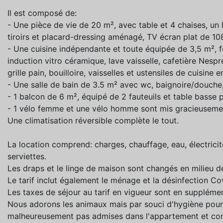
Il est composé de:
- Une pièce de vie de 20 m², avec table et 4 chaises, u
tiroirs et placard-dressing aménagé, TV écran plat de 108
- Une cuisine indépendante et toute équipée de 3,5 m², f
induction vitro céramique, lave vaisselle, cafetière Nespr
grille pain, bouilloire, vaisselles et ustensiles de cuisine e
- Une salle de bain de 3.5 m² avec wc, baignoire/douche, 
- 1 balcon de 6 m², équipé de 2 fauteuils et table basse p
- 1 vélo femme et une vélo homme sont mis gracieusemen
Une climatisation réversible complète le tout.
La location comprend: charges, chauffage, eau, électricité
serviettes.
Les draps et le linge de maison sont changés en milieu d
Le tarif inclut également le ménage et la désinfection Cov
Les taxes de séjour au tarif en vigueur sont en supplémen
Nous adorons les animaux mais par souci d'hygiène pour 
malheureusement pas admises dans l'appartement et com