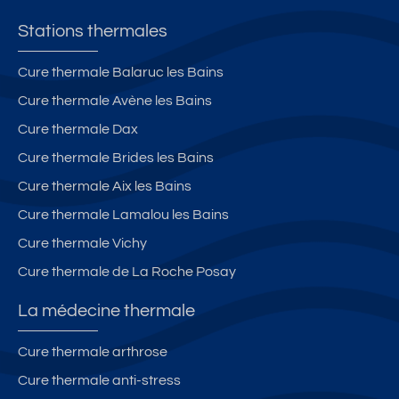
T
n
PI
s
Stations thermales
S
C
Cure thermale Balaruc les Bains
I
Cure thermale Avène les Bains
N
E
Cure thermale Dax
P
Cure thermale Brides les Bains
RI
Cure thermale Aix les Bains
V
E
Cure thermale Lamalou les Bains
S
Cure thermale Vichy
Cure thermale de La Roche Posay
La médecine thermale
Cure thermale arthrose
Cure thermale anti-stress