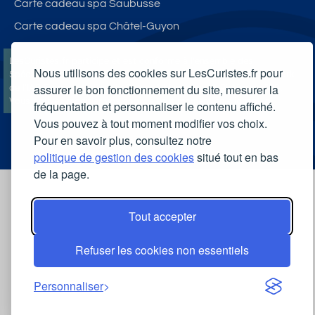
Carte cadeau spa Saubusse
Carte cadeau spa Châtel-Guyon
LesCuristes.fr participe et est conforme à l'ensemble des
Nous utilisons des cookies sur LesCuristes.fr pour
Spécifications et Politiques du Transparency & Consent Framework
assurer le bon fonctionnement du site, mesurer la
de l'IAB Europe et utilise la Consent Management Platform n°92.
Vous pouvez modifier vos choix à tout moment en
cliquant ici
.
fréquentation et personnaliser le contenu affiché.
Vous pouvez à tout moment modifier vos choix.
Pour en savoir plus, consultez notre
politique de gestion des cookies
situé tout en bas
de la page.
Tout accepter
Refuser les cookies non essentiels
Personnaliser