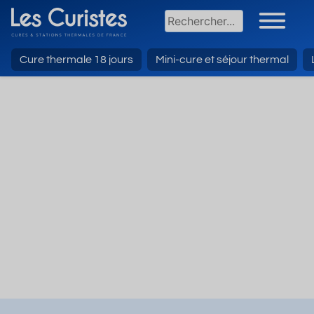
Cure thermale 18 jours
Mini-cure et séjour thermal