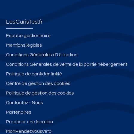
E
g
or
di
C
e,
t
o
LI
T
a
to
LesCuristes.fr
M
a
u
ut
A
x
c
c
Espace gestionnaire
TI
e/
œ
o
Mentions légales
S
C
ur
nf
Conditions Générales d'Utilisation
E,
h
d
or
W
a
e
t
Conditions Générales de vente de la partie hébergement
IF
r
B
a
Politique de confidentialité
I,
g
al
v
Centre de gestion des cookies
P
e
a
e
A
in
ru
c
Politique de gestion des cookies
R
cl
c-
cl
Contactez - Nous
KI
u
le
i
Partenaires
N
s
s-
m
G
B
Proposer une location
E
ai
MonRendezVousVeto