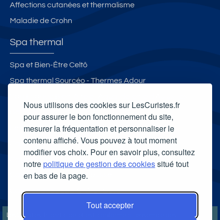
Affections cutanées et thermalisme
Maladie de Crohn
Spa thermal
Spa et Bien-Être Celtô
Spa thermal Sourcéo - Thermes Adour
Spa Espace Bien-être et Aqua-détente d'Aulus-les-
Nous utilisons des cookies sur LesCuristes.fr
Bains
pour assurer le bon fonctionnement du site,
mesurer la fréquentation et personnaliser le
Les Bains du Mont-Blanc
contenu affiché. Vous pouvez à tout moment
Carte cadeau spa Vichy
modifier vos choix. Pour en savoir plus, consultez
Carte cadeau spa Bagnoles-de-l'Orne
notre
politique de gestion des cookies
situé tout
en bas de la page.
Carte cadeau spa Saubusse
Carte cadeau spa Châtel-Guyon
Tout accepter
LesCuristes.fr participe et est conforme à l'ensemble des