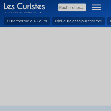
Cure thermale 18 jours
Mini-cure et séjour thermal