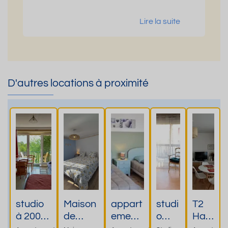
Lire la suite
D'autres locations à proximité
studio
Maison
appart
studi
T2
à 200m
de
ement
o
Ham