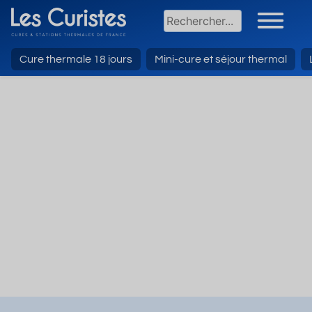
Cure thermale 18 jours
Mini-cure et séjour thermal