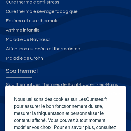
Cure thermale anti-stress
Cure thermale sevrage tabagique
Eczéma et cure thermale
Asthme infantile
Maladie de Raynaud
Affections cutanées et thermalisme
Maladie de Crohn
Spa thermal
Spa thermal des Thermes de Saint-Laurent-les-Bains
Spa thermal et Espace esthétique des Thermes de Dax
Nous utilisons des cookies sur LesCuristes.fr
Vittel Spa
pour assurer le bon fonctionnement du site,
mesurer la fréquentation et personnaliser le
L'Institut de Morsbronn-les-Bains
contenu affiché. Vous pouvez à tout moment
Carte cadeau spa Vichy
modifier vos choix. Pour en savoir plus, consultez