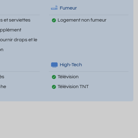
Fumeur
 et serviettes
Logement non fumeur
upplément
fournir draps et le
on
High-Tech
ès
Télévision
che
Télévision TNT