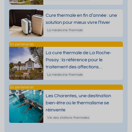
Cure thermale en fin d’année : une
solution pour mieux vivre l’hiver
La médecine thermale
La cure thermale de La Roche-
Posay : la référence pour le
traitement des affections
dermatologiques
La médecine thermale
Les Charentes, une destination
bien-être où le thermalisme se
réinvente
Vie des stations thermales