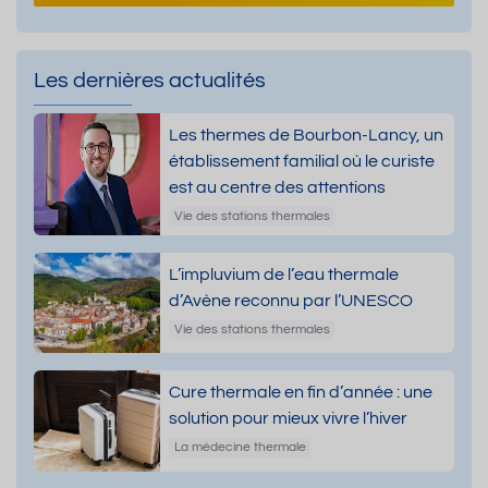
Les dernières actualités
Les thermes de Bourbon-Lancy, un
établissement familial où le curiste
est au centre des attentions
Vie des stations thermales
L’impluvium de l’eau thermale
d’Avène reconnu par l’UNESCO
Vie des stations thermales
Cure thermale en fin d’année : une
solution pour mieux vivre l’hiver
La médecine thermale