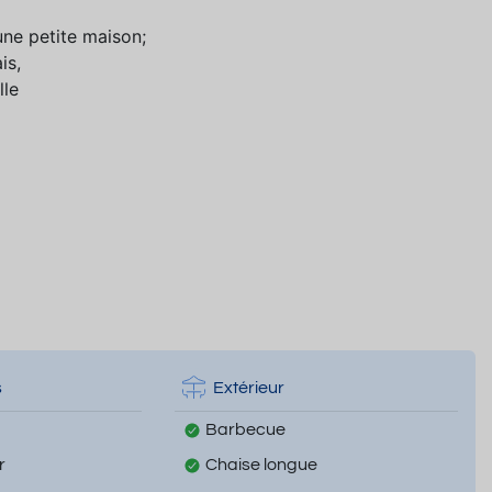
ne petite maison;
is,
lle
s
Extérieur
Barbecue
r
Chaise longue