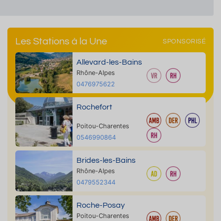
Les Stations à la Une
SPONSORISÉ
Allevard-les-Bains
Rhône-Alpes
0476975622
Rochefort
Poitou-Charentes
0546990864
Brides-les-Bains
Rhône-Alpes
0479552344
Roche-Posay
Poitou-Charentes