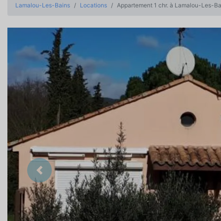
Lamalou-Les-Bains
Locations
Appartement 1 chr. à Lamalou-Les-Ba
Précedent