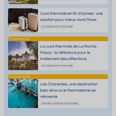
Cure thermale en fin d’année : une
solution pour mieux vivre l’hiver
La médecine thermale
La cure thermale de La Roche-
Posay : la référence pour le
traitement des affections
dermatologiques
La médecine thermale
Les Charentes, une destination
bien-être où le thermalisme se
réinvente
Vie des stations thermales