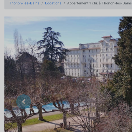
Thonon-les-Bains
Locations
Appartement 1 chr. à Thonon-les-Bains
Précedent