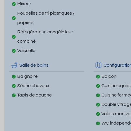
Mixeur
Poubelles de tri plastiques /
papiers
Réfrigérateur-congélateur
combiné
Vaisselle
Salle de bains
Configuratio
Baignoire
Balcon
Sèche cheveux
Cuisine équip
Tapis de douche
Cuisine fermé
Double vitrag
Volets manive
WC indépend