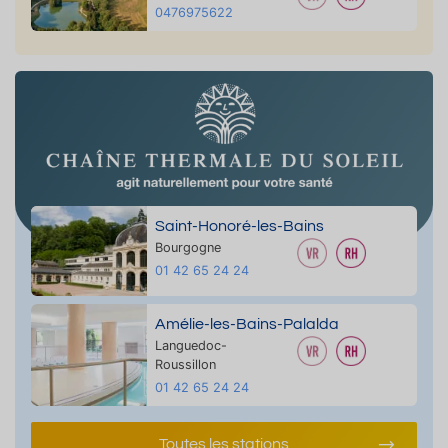
0476975622
Saint-Honoré-les-Bains
Bourgogne
01 42 65 24 24
Amélie-les-Bains-Palalda
Languedoc-
Roussillon
01 42 65 24 24
Toutes les stations