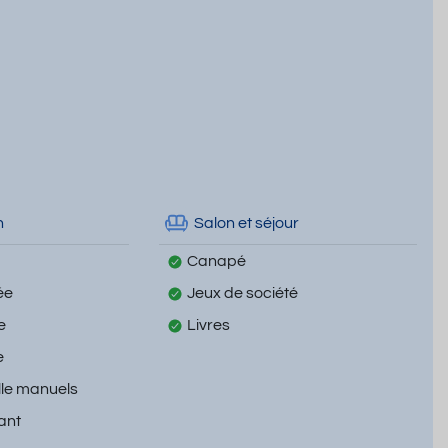
n
Salon et séjour
Canapé
ée
Jeux de société
e
Livres
e
lle manuels
ant