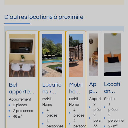
D'autres locations à proximité
Ap
Locati
Bel
Locatio
Mobil
par
on
appartem
ns /
hom
te
studio
ent T2
Emplac
es et
Appartement
Studio
Mobil-
Mobil-
Appartement
me
meubl
classé 3*
ement.
empl
2
1
Home
Home
2 pièces
pièces
pièce
4
4
nt
é 2
2 personnes
résidence
Navett
ace
2
2
pièces
pièces
46 m²
T2
étoiles
le palais
e
ment
personnes
personnes
4
4
pro
statio
Vernet les
gratuit
s
58
personnes
personnes
27 m²