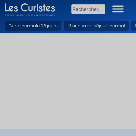
Cure thermale 18 jours
Mini-cure et séjour thermal