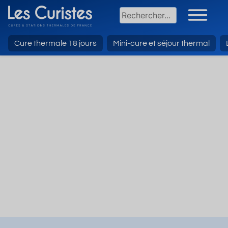
Cure thermale 18 jours
Mini-cure et séjour thermal