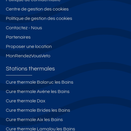
2
n
cl
2,
Centre de gestion des cookies
p
s
i
à
er
ol
m
d
Politique de gestion des cookies
s
ei
a
e
Contactez - Nous
à
ll
ti
u
Partenaires
3
é
s
x
0
s/
é,
p
Proposer une location
0
P
cl
a
MonRendezVousVeto
m
a
a
s
d
ti
s
d
Stations thermales
e
o
s
e
s
&
é
s
Cure thermale Balaruc les Bains
th
A
3*
c
Cure thermale Avène les Bains
er
s
p
ur
m
c
a
e
Cure thermale Dax
e
e
r
s
Cure thermale Brides les Bains
s.
n
T
et
Cure thermale Aix les Bains
P
s
h
d
et
e
er
e
Cure thermale Lamalou les Bains