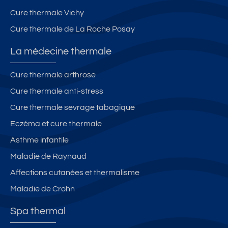
it
ur
m
to
Cure thermale Vichy
s
a
ut
Cure thermale de La Roche Posay
a
u
e
ni
v
s
La médecine thermale
m
er
a
a
g
ut
Cure thermale arthrose
u
n
re
Cure thermale anti-stress
x
e
s
a
c
Cure thermale sevrage tabagique
c
o
Eczéma et cure thermale
c
m
Asthme infantile
e
m
p
o
Maladie de Raynaud
té
di
Affections cutanées et thermalisme
s
té
Maladie de Crohn
s
et
Spa thermal
a