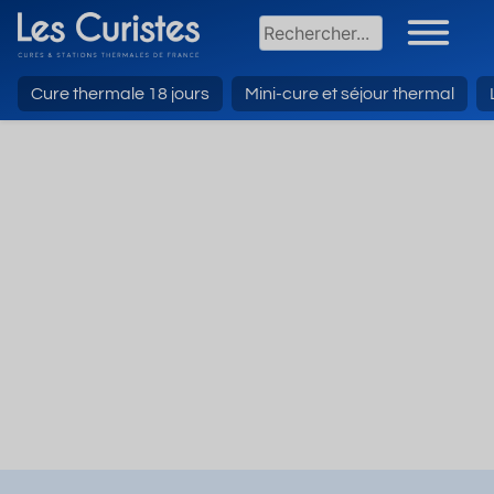
Cure thermale 18 jours
Mini-cure et séjour thermal